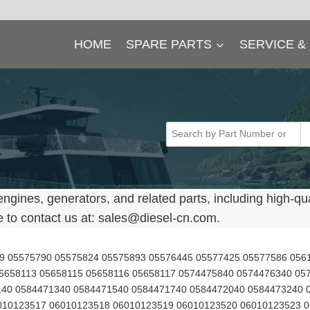
HOME
SPARE PARTS
SERVICE &
nes, generators, and related parts, including high-qua
e to contact us at: sales@diesel-cn.com.
06071499202 06080290605 06080420143 06080420207 06080420211 06080420603 06080420605 06080420608 06080420609 06080420614 06080420642 06080550144 06080550146 06080620102 06080620104 06080620109 06080620150 06080620203 06080620246 06080620654 06080690060 06080690065 06080690066 06080920144 06080920209 06091822308 06091822316 06110500109 06110640120 06110648319 06110650112 06110650115 06110650116 06110658316 06110690078 06110690079 06110690120 06110690122 06110690126 06110690140 06110690144 06110690145 06110690146 06110690151 06110950105 06110950108 06111800118 06111820116 06111830110 06111840112 06111840114 06111840115 06111840116 06111840118 06111850318 06112630104 06112630106 06129190108 06150106105 06150106107 06150106109 06150106111 06150106112 06150106113 06150106115 06150106116 06150106118 06150106224 06150190073 06150190074 06150190085 06150300314 06150300315 06150390022 06150944213 06150944226 06151100412 06151400103 06151810101 06151910205 06151910207 06151910209 06151910210 06151910213 06151930207 06151930211 06160206405 06160320110 06160320111 06160390023 06160390026 06160430211 06160440210 06161104107 06161104108 06161800109 06167316105 06167316107 06167316108 06167316109 06167316111 06210490072 06220293015 06221401012 06222200804 06242790106 06290100117 06290190320 06294 06295 0630702513 06314109400 0631511015 06316400108 0634312748 0634313060 0634313850 0634313881 0634472940 0634474940 0634477240 0636010572 06367890092 06367890501 0637513018 0637885618 06380702114 06409857 06410640 06410879 06419440 06422214 06436075 06436253 06436254 06436417 06436418 06436746 06436882 06436891 06437298 06438799 06439073 06439604 06439898 06453272 06460429 0646120325 06462434 06463504 06468163 06478556 06478558 06478641 06478821 06479007 06479384 06479474 06479494 06479504 06479524 06488126 06505018 06505020 06505025 06505031 0651810079 06525007 06525025 06525035 06525041 06525042 06525043 06525044 06525045 06525047 06525048 06525056 06525062 06525065 06525066 06525071 06525072 06525078 06525079 06525081 06525083 06525089 06525102 06525104 06525110 06525111 06525114 06525151 06525206 06525217 06525261 06525285 06525288 06525302 06525311 06525427 06540100601 06540190500 06557390048 06560190090 06560190115 06560190116 06560190122 06560190123 06560190124 06560190132 06560190133 06560190134 06560190139 06560190140 06560190141 06560190142 06560190143 06560190144 06560190145 06560190146 06560190149 06560190501 06560190502 06560190503 06560190504 06560190521 06560190526 06560190527 06560190528 06560190529 06560190531 06560190532 06560190533 06560190534 06560190535 06560190537 06560190543 06561800716 06561900703 06561900704 06561900705 06561900706 06561900708 06561900709 06561900710 06561900713 06561900716 06561900718 06561900722 06561900726 06561900727 06561900728 06561900729 06561900732 06561900736 06561900739 06561900826 06561900832 06562000701 06562000713 06562091824 06562542203 06562543706 06562590033 06562637609 06562690603 06562690604 06562690605 06563390099 06563390112 06563390115 06563390501 06563390502 06563390503 06563390504 06563390505 06563410228 06563412122 06563414249 06563432241 06563433219 06563490166 06563490168 06563490169 06563490177 06563490178 06563490180 06563490181 06563490185 06563490186 06563490187 06563490501 06563490502 06563490503 06563490506 06565040108 06566290012 06566310107 06566310110 06566310112 06566310125 06566390017 06568240620 06569302034 06569303809 06569304311 06569304384 06569322334 06569322552 06569360347 06569360632 06569362258 06569362480 06569362733 06569363622 06569370816 06569371686 06569372029 06569372168 06569372969 06569390027 06569390775 06569391307 06569391524 06569391714 06569391727 06569393065 06569393075 06569393238 065693935